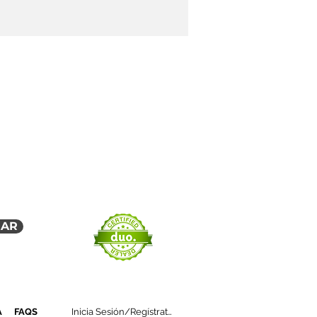
MÁS SEGURO POSIBLE. LAS 3 CLAVES
PARA...
A
EMPRESA ASOCIADA
IAR
A
FAQS
Inicia Sesión/Regístrate