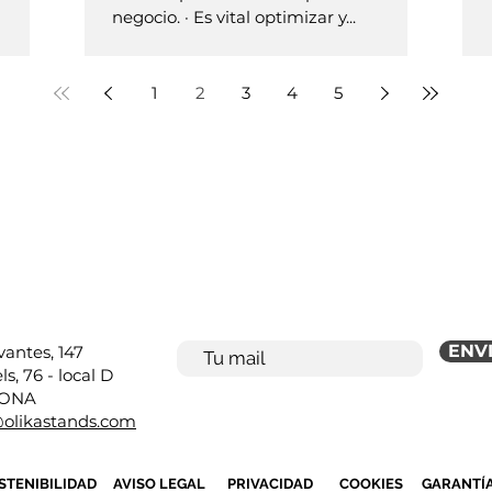
negocio. · Es vital optimizar y...
1
2
3
4
5
SHOWROOM
SUSCRÍBETE A NUESTR
NEWS
ENV
vantes, 147
s, 76 - local D
ONA
@olikastands.com
STENIBILIDAD
AVISO LEGAL
PRIVACIDAD
COOKIES
GARANTÍ