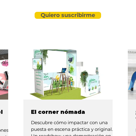
Quiero suscribirme
l
El corner nómada
Descubre cómo impactar con una
puesta en escena práctica y original.
ones
Un roadshow, una demostración en