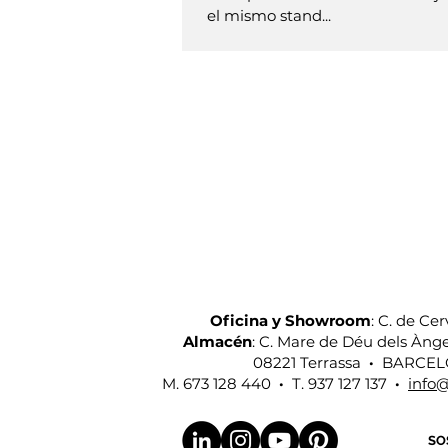
el mismo stand...
OFICINA, ALMACÉN Y 
Oficina y Showroom
: C. de Cer
Almacén
: C. Mare de Déu dels Àngel
08221 Terrassa
·
BARCEL
M.
673 128 440
·
T. 937 127 137
·
info
SO