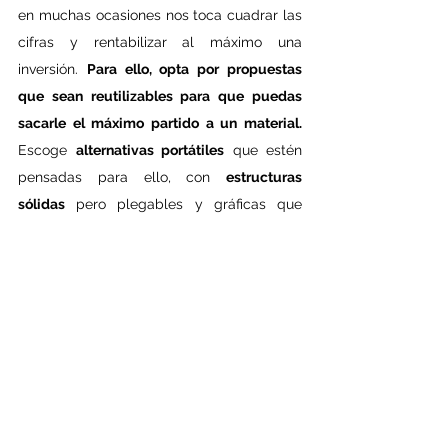
en muchas ocasiones nos toca cuadrar las 
cifras y rentabilizar al máximo una 
inversión. 
Para ello, opta por propuestas 
que sean reutilizables para que puedas 
sacarle el máximo partido a un material. 
Escoge 
alternativas portátiles
 que estén 
pensadas para ello, con 
estructuras 
sólidas
 pero plegables y gráficas que 
ocupen poco espacio, pero de calidad y 
con una presencia acorde a tu imagen de 
marca.
Cuando tengas una nueva campaña, 
reutiliza el mismo kit renovando solamente 
la gráfica, 
así podrás dar una segunda vida 
a todos los materiales sólo actualizando el 
diseño con tu nueva imagen o con el 