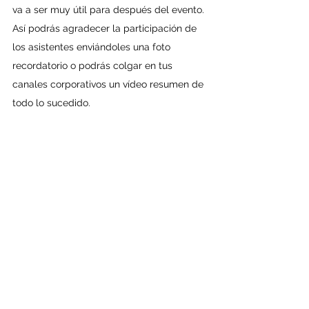
va a ser muy útil para después del evento. 
Así podrás agradecer la participación de 
los asistentes enviándoles una foto 
recordatorio o podrás colgar en tus 
canales corporativos un vídeo resumen de 
todo lo sucedido.
6.- ¿Para cuándo el próximo?
 Si sigues estos básicos consejos, seguro 
que tus invitados al despedirse te 
preguntarán para cuando tienes previsto 
el próximo evento. Ahí es donde 
quedademostrado que todo el esfuerzo 
ha merecido la pena, que la relación con 