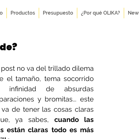
to
Productos
Presupuesto
¿Por qué OLIKA?
New
nde?
 post no va del trillado dilema 
e el tamaño, tema socorrido 
a infinidad de absurdas 
araciones y bromitas... este 
 va de tener las cosas claras 
que, ya sabes, 
cuando las 
s están claras todo es más 