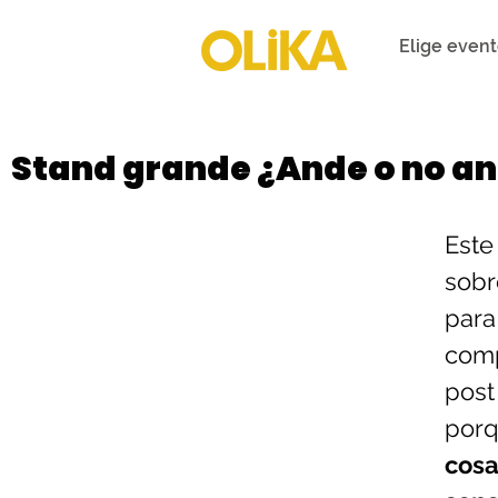
Elige even
Stand grande ¿Ande o no a
Este
sobr
par
comp
post
por
cosa