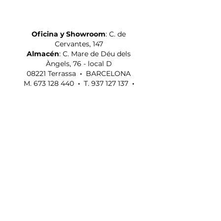
OFICINA, ALMACÉN Y SHOWROOM
Oficina y Showroom
: C. de
Cervantes, 147
Almacén
: C. Mare de Déu dels
Àngels, 76 - local D
08221 Terrassa
·
BARCELONA
M.
673 128 440
·
T. 937 127 137
·
info@olikastands.com
SOSTENIBILIDAD
AVISO LEGAL
PRIVACIDAD
COOKIES
GARANTÍA
FAQS