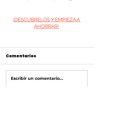
¡DESCÚBRELOS Y EMPIEZA A 
AHORRAR!
Comentarios
Escribir un comentario...
OFICINA, ALMACÉN Y SHOWROOM
Oficina y Showroom
: C. de
Cervantes, 147